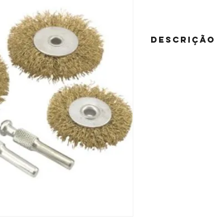
DESCRIÇÃO
1 Jogo de escovas, comp
sendo: 3 escovas com 
e 2 hastes adaptadoras 
Indicado para limpeza d
furadeiras.