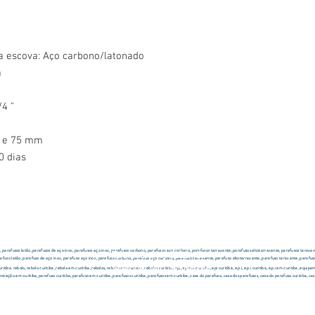
a escova: Aço carbono/latonado
a
/4 "
0 e 75 mm
0 dias
Abettega Comercial LTDA
Rua João Bettega, 488, Portão, Curitiba - Paraná, Brasil.
o, parafusos latão, parafusos de aço inox, parafusos aço inox, parafusos carbono, parafusos aço carbono, parafusos tarraxante, parafusos altotarraxante, parafusos taraxan
Telefone: (41) 3202-4311
rafuso latão, parafuso de aço inox, parafuso aço inox, parafuso carbono, parafuso aço carbono, parafuso tarraxante, parafuso altotarraxante, parafuso taraxante, parafuso
Telefone: (41) 3253-5268
ba. rebolo, rebolo curitiba, rebolo em curitiba, rebolos, rebolos em curitiba, rebolos curitiba, epi, epi em curitiba, epi curitiba, e.p.i, e.p.i curitiba, e.p.i em curitiba, e
oteção em curitiba, parafuso curitiba, parafuso em curitiba, parafusos curitiba, parafusos em curitiba, casa do parafuso, casa dos parafusos, casa do parafuso curitiba, ca
CPF/CNPJ: 72.557.572/0001-87