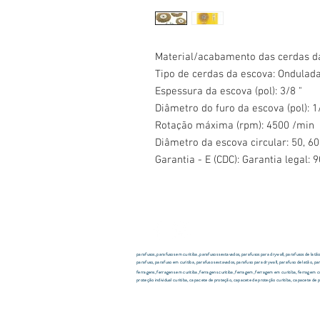
Material/acabamento das cerdas d
Tipo de cerdas da escova: Ondulad
Espessura da escova (pol): 3/8 "
Diâmetro do furo da escova (pol): 1
Rotação máxima (rpm): 4500 /min
Diâmetro da escova circular: 50, 6
Garantia - E (CDC): Garantia legal: 9
parafusos, parafusos em curitiba, parafusos sextavados, parafusos para drywall, parafusos de latã
parafuso, parafuso em curitiba, parafuso sextavados, parafuso para drywall, parafuso de latão, pa
ferragens, ferragens em curitiba, ferragens curitiba, ferragem, ferragem em curitiba, ferragem curiti
proteção individual curitiba, capacete de proteção, capacete de proteção curitiba, capacete de pr