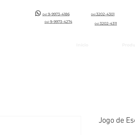
9-9973-4186
3202-4301
041
041
9-997
3-4274
041
3202-4311
041
Início
Produ
Jogo de Es