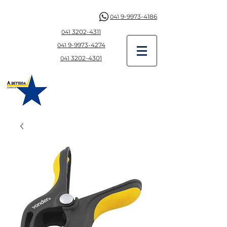
9-9973-4186
041
3202-4311
041
9-997
3-4274
041
3202-4301
041