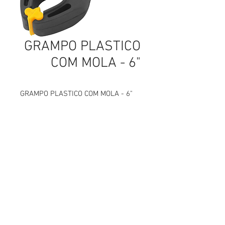
GRAMPO PLASTICO
COM MOLA - 6"
GRAMPO PLASTICO COM MOLA - 6"
parafusos, parafusos em curitiba, parafusos sextavados, parafusos para drywall, parafusos de latão, parafusos latão, parafusos de aço inox, parafusos aço inox, parafusos carbono,
Abettega Comercial LTDA
parafusos aço carbono, parafusos tarraxante, parafusos altotarraxante, parafusos taraxante, parafusos altotaraxante, parafusos alto taraxante, parafusos alto tarraxante.
parafuso, parafuso em curitiba, parafuso sextavados, parafuso para drywall, parafuso de latão, parafuso latão, parafuso de aço inox, parafuso aço inox, parafuso carbono, parafuso aço
carbono, parafuso tarraxante, parafuso altotarraxante, parafuso taraxante, parafuso altotaraxante, parafuso alto taraxante, parafuso alto tarraxante.
Rua João Bettega, 488, Portão, Curitiba -
Paraná, Brasil.
Telefone:
(41) 3202-4311
CPF/CNPJ:
72.557.572
/0001-87
abettega@abettega.com.br
Telefone:
(41) 3253-5268