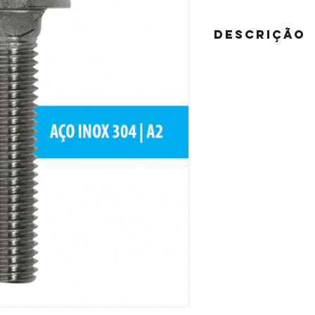
DESCRIÇÃO
MATERIAL:
AÇO INOXIDÁVEL - 18.8 (
ACABAMENTO:
PASSIVADO
DIMENSÕES:
ASME B18.5
ROSCA:
UNC - ASME B1.1