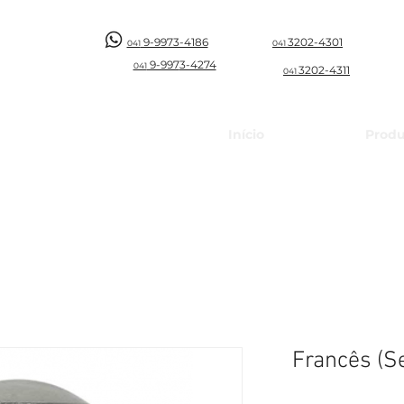
9-9973-4186
3202-4301
041
041
9-997
3-4274
041
3202-4311
041
Início
Produ
Francês (S