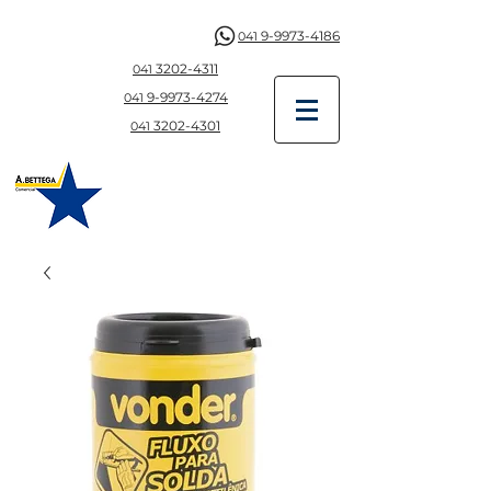
9-9973-4186
041
3202-4311
041
9-997
3-4274
041
3202-4301
041