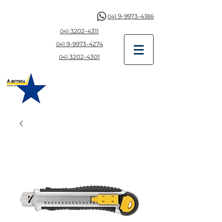
9-9973-4186
041
3202-4311
041
9-997
3-4274
041
3202-4301
041