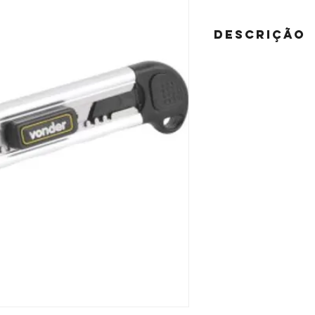
DESCRIÇÃO
Conteúdo da Embalagem
1 Estilete, acompanha: 
Indicado para fazer cort
Possui sistema de repos
maior comodidade. Conta
a lâmina facilitando o 
lâminas.