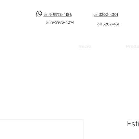
9-9973-4186
3202-4301
041
041
9-997
3-4274
041
3202-4311
041
Início
Produ
Est