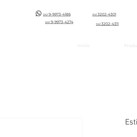
9-9973-4186
3202-4301
041
041
9-997
3-4274
041
3202-4311
041
Início
Produ
Est