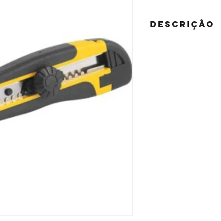
DESCRIÇÃO
1 Estilete, acompanha: 
Indicado para fazer cort
Possui corpo em plástic
termoplástica que confe
Conta ainda com guia met
que permite travar a lâm
compartimento para 3 l