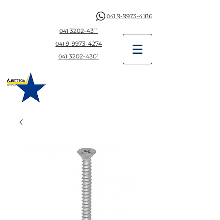
9-9973-4186
041
3202-4311
041
9-997
3-4274
041
3202-4301
041