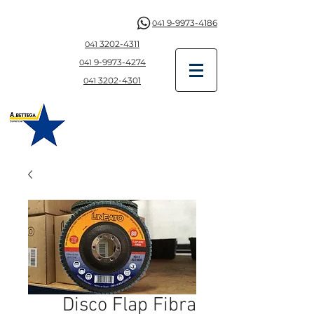
9-9973-4186
041
3202-4311
041
9-997
3-4274
041
3202-4301
041
Disco Flap Fibra