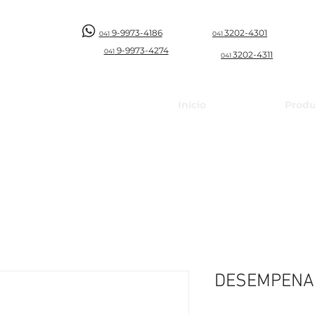
9-9973-4186
3202-4301
041
041
9-997
3-4274
041
3202-4311
041
Início
Produ
DESEMPENAD