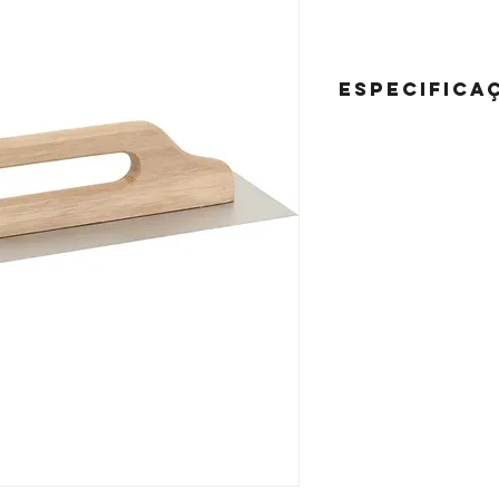
Especifica
DESEMPENADEIRA AÇO \
440001198OVD