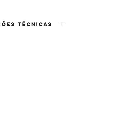
ções Técnicas
 LISA \ CABO DE MADEIRA