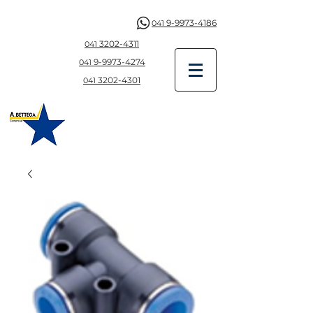
9-9973-4186
041
3202-4311
041
9-997
3-4274
041
3202-4301
041