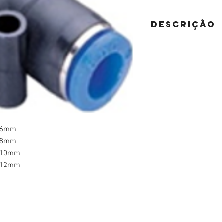
DESCRIÇÃO
e 6mm
e 8mm
e 10mm
e 12mm
Abettega Comercial LTDA