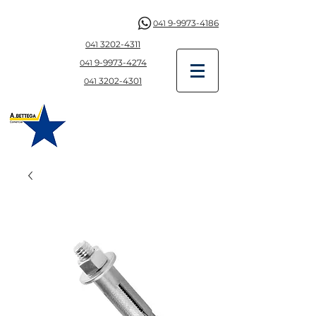
9-9973-4186
041
3202-4311
041
9-997
3-4274
041
3202-4301
041