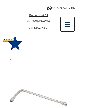
9-9973-4186
041
3202-4311
041
9-997
3-4274
041
3202-4301
041