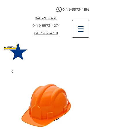
9-9973-4186
041
3202-4311
041
9-997
3-4274
041
3202-4301
041