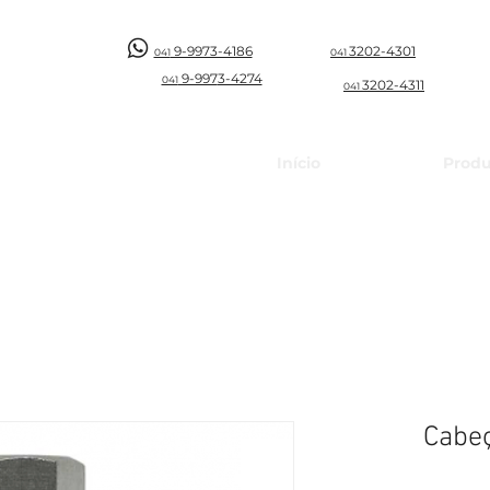
9-9973-4186
3202-4301
041
041
9-997
3-4274
041
3202-4311
041
Início
Produ
Cabe