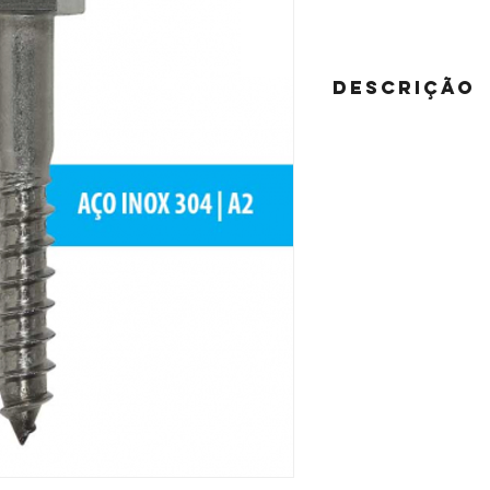
DESCRIÇÃO
MATERIAL:
AÇO INOXIDÁVEL - A2
ACABAMENTO:
PASSIVADO
DIMENSÕES:
DIN 571
ROSCA:
DIN 7998
Utilização idêntica ao
em locais sujeitos a a
corrosão, tais como, i
alimentícia, naval, etc.