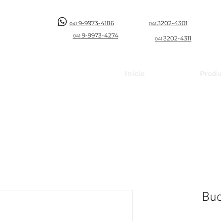
9-9973-4186
3202-4301
041
041
9-997
3-4274
041
3202-4311
041
Início
Produ
Buc