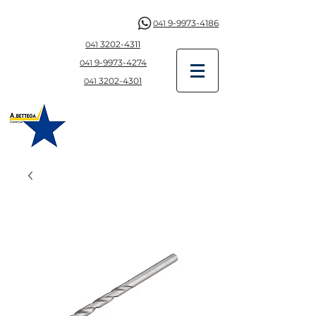
9-9973-4186
041
3202-4311
041
9-997
3-4274
041
3202-4301
041