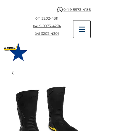
9-9973-4186
041
3202-4311
041
9-997
3-4274
041
3202-4301
041