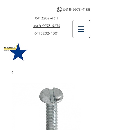
9-9973-4186
041
3202-4311
041
9-997
3-4274
041
3202-4301
041