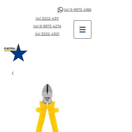
9-9973-4186
041
3202-4311
041
9-997
3-4274
041
3202-4301
041