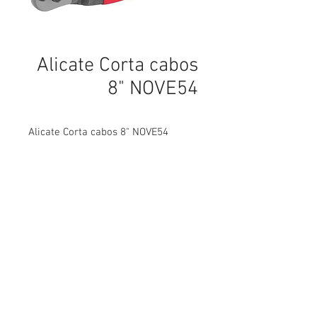
Alicate Corta cabos
8" NOVE54
Alicate Corta cabos 8" NOVE54
parafusos, parafusos em curitiba, parafusos sextavados, parafusos para drywall, parafusos de latão, parafusos latão, parafusos de aço inox, parafusos aço inox, parafusos carbono,
Abettega Comercial LTDA
parafusos aço carbono, parafusos tarraxante, parafusos altotarraxante, parafusos taraxante, parafusos altotaraxante, parafusos alto taraxante, parafusos alto tarraxante.
parafuso, parafuso em curitiba, parafuso sextavados, parafuso para drywall, parafuso de latão, parafuso latão, parafuso de aço inox, parafuso aço inox, parafuso carbono, parafuso aço
carbono, parafuso tarraxante, parafuso altotarraxante, parafuso taraxante, parafuso altotaraxante, parafuso alto taraxante, parafuso alto tarraxante.
Rua João Bettega, 488, Portão, Curitiba -
Paraná, Brasil.
Telefone:
(41) 3202-4311
CPF/CNPJ:
72.557.572
/0001-87
abettega@abettega.com.br
Telefone:
(41) 3253-5268