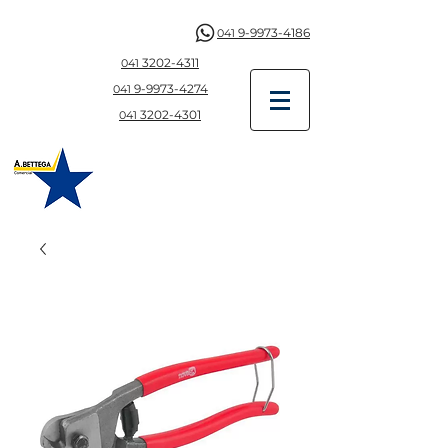
9-9973-4186
041
3202-4311
041
9-997
3-4274
041
3202-4301
041