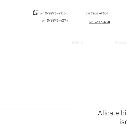
9-9973-4186
3202-4301
041
041
9-997
3-4274
041
3202-4311
041
Início
Produ
Alicate b
is