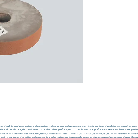
Abettega Comercial LTDA
Rua João Bettega, 488, Portão, Curitiba - Paraná, Brasil.
o, parafusos latão, parafusos de aço inox, parafusos aço inox, parafusos carbono, parafusos aço carbono, parafusos tarraxante, parafusos altotarraxante, parafusos taraxan
Telefone: (41) 3202-4311
rafuso latão, parafuso de aço inox, parafuso aço inox, parafuso carbono, parafuso aço carbono, parafuso tarraxante, parafuso altotarraxante, parafuso taraxante, parafuso
Telefone: (41) 3253-5268
ba. rebolo, rebolo curitiba, rebolo em curitiba, rebolos, rebolos em curitiba, rebolos curitiba, epi, epi em curitiba, epi curitiba, e.p.i, e.p.i curitiba, e.p.i em curitiba, e
oteção em curitiba, parafuso curitiba, parafuso em curitiba, parafusos curitiba, parafusos em curitiba, casa do parafuso, casa dos parafusos, casa do parafuso curitiba, ca