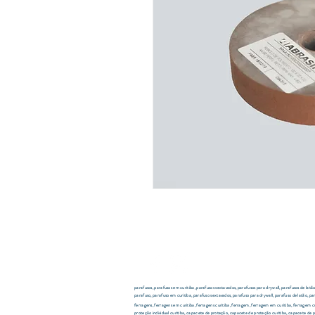
parafusos, parafusos em curitiba, parafusos sextavados, parafusos para drywall, parafusos de latã
parafuso, parafuso em curitiba, parafuso sextavados, parafuso para drywall, parafuso de latão, pa
ferragens, ferragens em curitiba, ferragens curitiba, ferragem, ferragem em curitiba, ferragem curiti
proteção individual curitiba, capacete de proteção, capacete de proteção curitiba, capacete de pr