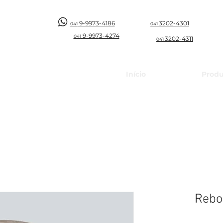
9-9973-4186
3202-4301
041
041
9-997
3-4274
041
3202-4311
041
Início
Produ
Rebo