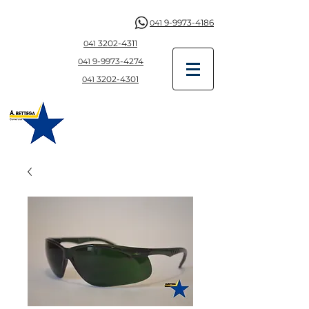
9-9973-4186
041
3202-4311
041
9-997
3-4274
041
3202-4301
041